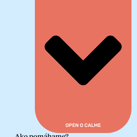
OPEN O CALME
Ako pomáhame?